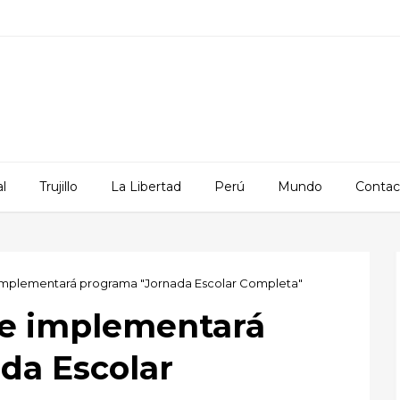
l
Trujillo
La Libertad
Perú
Mundo
Contac
se implementará programa "Jornada Escolar Completa"
 se implementará
da Escolar