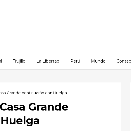
l
Trujillo
La Libertad
Perú
Mundo
Contac
asa Grande continuarán con Huelga
 Casa Grande
 Huelga