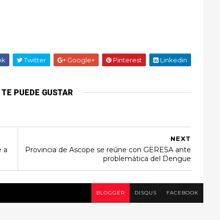
ok
Twitter
Google+
Pinterest
Linkedin
 TE PUEDE GUSTAR
NEXT
e a
Provincia de Ascope se reúne con GERESA ante
problemática del Dengue
BLOGGER
DISQUS
FACEBOOK