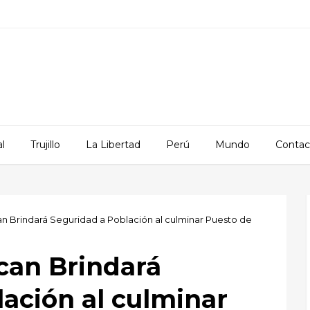
l
Trujillo
La Libertad
Perú
Mundo
Contac
n Brindará Seguridad a Población al culminar Puesto de
can Brindará
ación al culminar