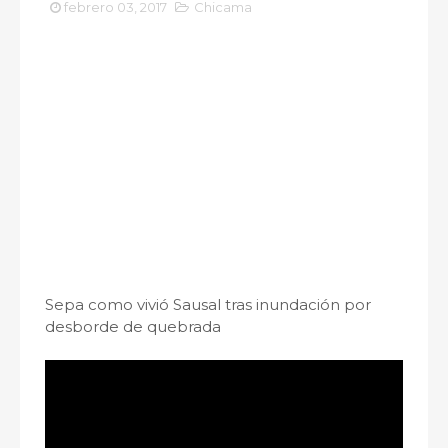
febrero 03, 2017
Chicama
Sepa como vivió Sausal tras inundación por
desborde de quebrada