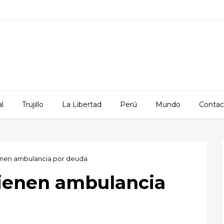
l
Trujillo
La Libertad
Perú
Mundo
Contac
enen ambulancia por deuda
tienen ambulancia