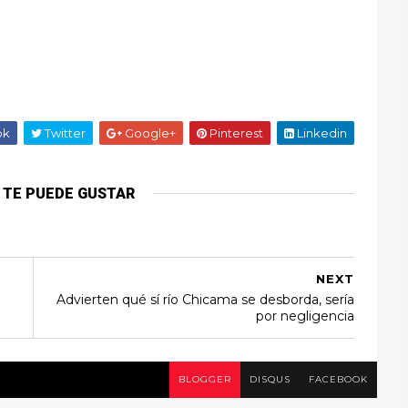
ok
Twitter
Google+
Pinterest
Linkedin
 TE PUEDE GUSTAR
NEXT
Advierten qué sí río Chicama se desborda, sería
por negligencia
BLOGGER
DISQUS
FACEBOOK