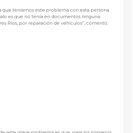
esa que teníamos este problema con esta persona
 malo es que no tenía en documentos ninguna
res Ríos, por reparación de vehículos”, comentó.
de este grave problema es que, para los primeros