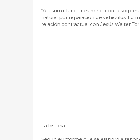
“Al asumir funciones me di con la sorpr
natural por reparación de vehículos. Lo
relación contractual con Jesús Walter Tor
La historia
Según el informe que se elaboró a tenor 